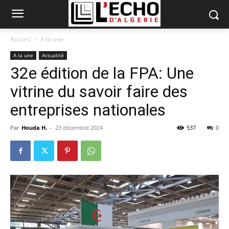
Accueil
A la une
A la une
Actualité
32e édition de la FPA: Une
vitrine du savoir faire des
entreprises nationales
Par
Houda H.
-
23 décembre 2024
537
0