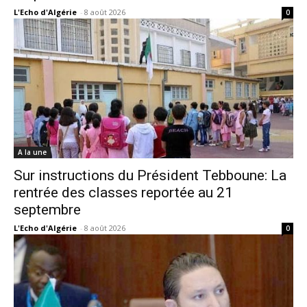
L'Echo d'Algérie
-
8 août 2026
0
A la une
Sur instructions du Président Tebboune: La
rentrée des classes reportée au 21
septembre
L'Echo d'Algérie
-
8 août 2026
0