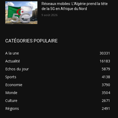
Réseaux mobiles: L’Algérie prend la tête
de la 5G en Afrique du Nord
9 août 2026
CATÉGORIES POPULAIRE
A la une
30331
Actualité
16183
Echos du jour
5879
Sports
4138
Economie
3790
Monde
3504
Culture
2671
Régions
2491