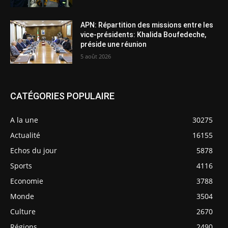
APN: Répartition des missions entre les
vice-présidents: Khalida Boufedeche,
préside une réunion
5 août 2026
CATÉGORIES POPULAIRE
A la une
30275
Actualité
16155
Echos du jour
5878
Sports
4116
Economie
3788
Monde
3504
Culture
2670
Régions
2490