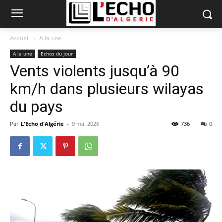
Accueil
A la une
A la une
Echos du jour
Vents violents jusqu’à 90
km/h dans plusieurs wilayas
du pays
Par
L'Echo d'Algérie
-
9 mai 2026
736
0