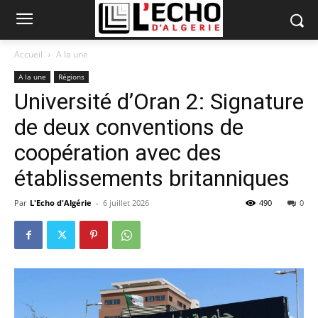
Accueil
A la une
A la une
Régions
Université d’Oran 2: Signature
de deux conventions de
coopération avec des
établissements britanniques
Par
L'Echo d'Algérie
-
6 juillet 2026
490
0