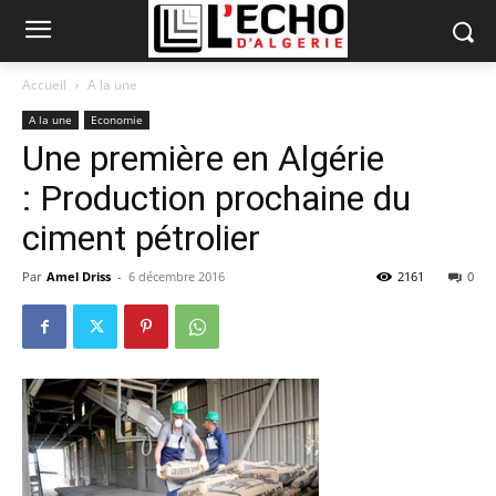
Accueil
A la une
A la une
Economie
Une première en Algérie
: Production prochaine du
ciment pétrolier
Par
Amel Driss
-
6 décembre 2016
2161
0