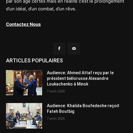
par son âge certes mais en réalité c’est le prolongement
d’un idéal, d’un combat, d’un rêve.
Contactez Nous
ARTICLES POPULAIRES
Audience: Ahmed Attaf reçu par le
président biélorusse Alexandre
Loukachenko à Minsk
7 août 2026
Audience: Khalida Boufedeche reçoit
Fateh Boutbig
7 août 2026