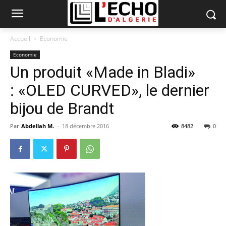
Accueil
Economie
Economie
Un produit «Made in Bladi»
: «OLED CURVED», le dernier
bijou de Brandt
Par
Abdellah M.
-
18 décembre 2016
8482
0