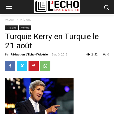
Accueil
A la une
A la une
Monde
Turquie Kerry en Turquie le
21 août
Par
Rédaction L'Echo d'Algérie
-
5 août 2016
2452
0