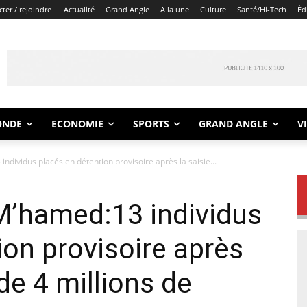
ter / rejoindre
Actualité
Grand Angle
A la une
Culture
Santé/Hi-Tech
Éd
ONDE
ECONOMIE
SPORTS
GRAND ANGLE
V
individus placés en détention provisoire après la saisie...
 M’hamed:13 individus
ion provisoire après
 de 4 millions de