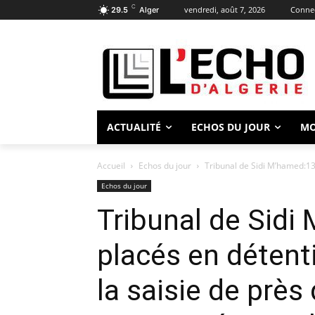
C
vendredi, août 7, 2026
Connec
29.5
Alger
ACTUALITÉ
ECHOS DU JOUR
M
Accueil
Echos du jour
Tribunal de Sidi M’hamed:13 
Echos du jour
Tribunal de Sidi
placés en détent
la saisie de près