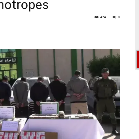
hotropes
424
0