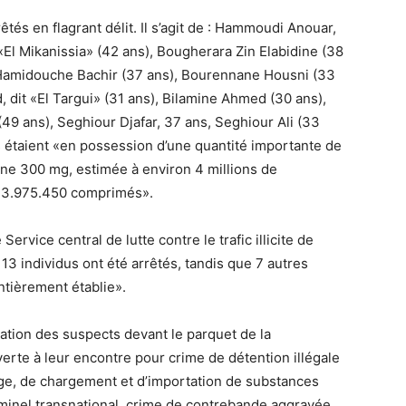
és en flagrant délit. Il s’agit de : Hammoudi Anouar,
t «El Mikanissia» (42 ans), Bougherara Zin Elabidine (38
n Hamidouche Bachir (37 ans), Bourennane Housni (33
, dit «El Targui» (31 ans), Bilamine Ahmed (30 ans),
9 ans), Seghiour Djafar, 37 ans, Seghiour Ali (33
ls étaient «en possession d’une quantité importante de
ne 300 mg, estimée à environ 4 millions de
 3.975.450 comprimés».
ervice central de lutte contre le trafic illicite de
 13 individus ont été arrêtés, tandis que 7 autres
entièrement établie».
tation des suspects devant le parquet de la
erte à leur encontre pour crime de détention illégale
age, de chargement et d’importation de substances
minel transnational, crime de contrebande aggravée