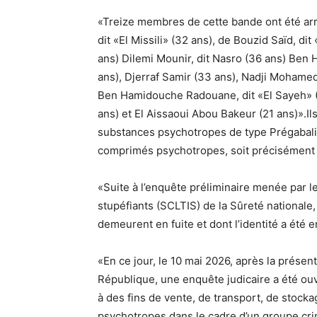
«Treize membres de cette bande ont été arrêt
dit «El Missili» (32 ans), de Bouzid Saïd, di
ans) Dilemi Mounir, dit Nasro (36 ans) Be
ans), Djerraf Samir (33 ans), Nadji Mohamed
Ben Hamidouche Radouane, dit «El Sayeh» (4
ans) et El Aissaoui Abou Bakeur (21 ans)».I
substances psychotropes de type Prégabali
comprimés psychotropes, soit précisément
«Suite à l’enquête préliminaire menée par le S
stupéfiants (SCLTIS) de la Sûreté nationale,
demeurent en fuite et dont l’identité a été 
«En ce jour, le 10 mai 2026, après la présen
République, une enquête judicaire a été ouv
à des fins de vente, de transport, de stock
psychotropes dans le cadre d’un groupe cri