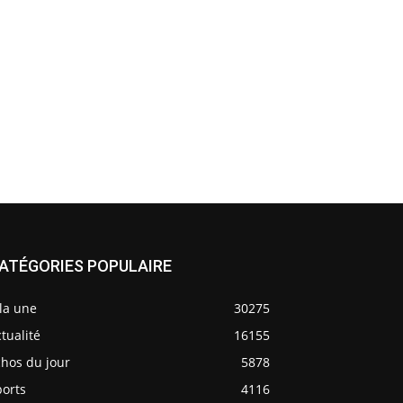
ATÉGORIES POPULAIRE
la une
30275
tualité
16155
chos du jour
5878
ports
4116