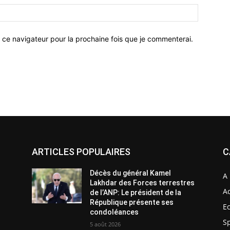
 ce navigateur pour la prochaine fois que je commenterai.
ARTICLES POPULAIRES
C
Décès du général Kamel
A 
Lakhdar des Forces terrestres
Ac
de l’ANP: Le président de la
République présente ses
E
condoléances
S
5 août 2026