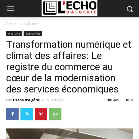
Accueil
A la une
A la une
Economie
Transformation numérique et
climat des affaires: Le
registre du commerce au
cœur de la modernisation
des services économiques
Par
L'Echo d'Algérie
-
15 juin 2026
405
0