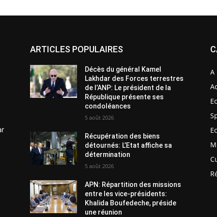
ARTICLES POPULAIRES
C
Décès du général Kamel
A 
Lakhdar des Forces terrestres
Ac
de l’ANP: Le président de la
République présente ses
E
condoléances
S
5 août 2026
ar
E
Récupération des biens
M
détournés: L’Etat affiche sa
détermination
C
5 août 2026
R
APN: Répartition des missions
entre les vice-présidents:
Khalida Boufedeche, préside
une réunion