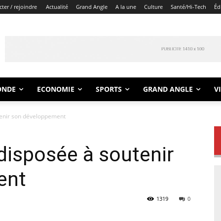
ter / rejoindre
Actualité
Grand Angle
A la une
Culture
Santé/Hi-Tech
Éd
ONDE
ECONOMIE
SPORTS
GRAND ANGLE
V
utenir son développement
 disposée à soutenir
ent
1319
0