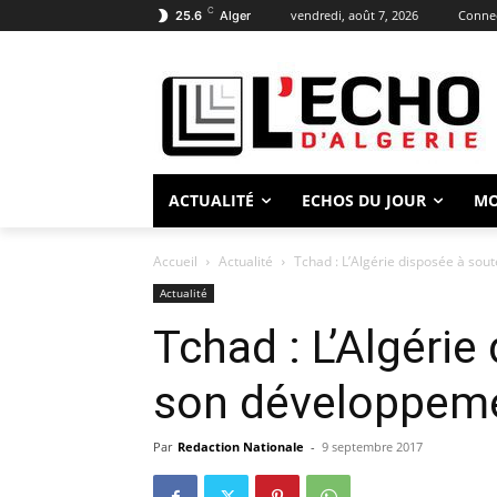
C
vendredi, août 7, 2026
Connec
25.6
Alger
ACTUALITÉ
ECHOS DU JOUR
M
Accueil
Actualité
Tchad : L’Algérie disposée à so
Actualité
Tchad : L’Algérie
son développem
Par
Redaction Nationale
-
9 septembre 2017