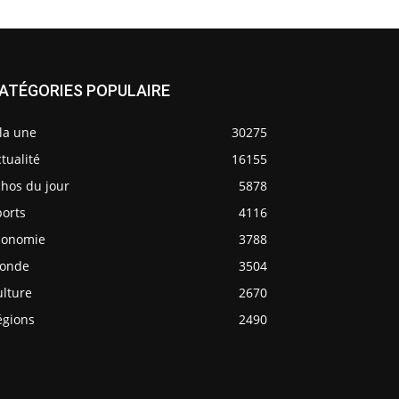
ATÉGORIES POPULAIRE
la une
30275
tualité
16155
chos du jour
5878
ports
4116
conomie
3788
onde
3504
ulture
2670
égions
2490