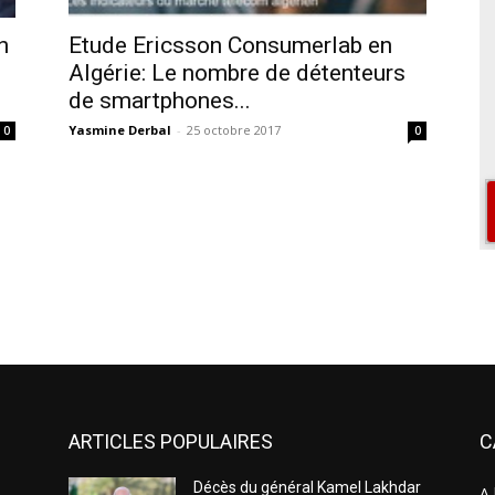
n
Etude Ericsson Consumerlab en
Algérie: Le nombre de détenteurs
de smartphones...
Yasmine Derbal
-
25 octobre 2017
0
0
ARTICLES POPULAIRES
C
Décès du général Kamel Lakhdar
A 