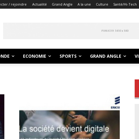
cter / rejoindre
Actualité
Grand Angle
A la une
Culture
Santé/Hi-Tech
NDE
ECONOMIE
SPORTS
GRAND ANGLE
V