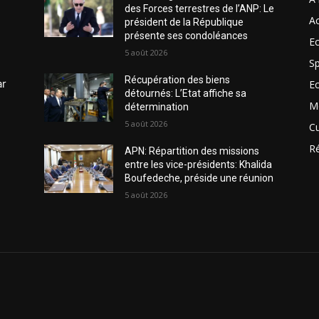
des Forces terrestres de l’ANP: Le
Ac
président de la République
présente ses condoléances
Ec
5 août 2026
Sp
Récupération des biens
ar
E
détournés: L’Etat affiche sa
M
détermination
5 août 2026
Cu
R
APN: Répartition des missions
entre les vice-présidents: Khalida
Boufedeche, préside une réunion
5 août 2026