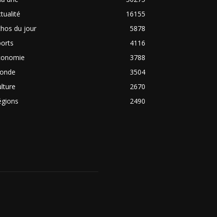
tualité
16155
hos du jour
5878
orts
4116
conomie
3788
onde
3504
lture
2670
égions
2490