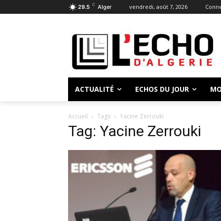
C
vendredi, août 7, 2026
Conne
29.5
Alger
ACTUALITÉ
ECHOS DU JOUR
MO
Accueil
Tags
Yacine Zerrouki
Tag: Yacine Zerrouki