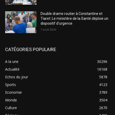
Double drame routier à Constantine et
Tiaret: Le ministère de la Santé déploie un
dispositif d’urgence
7 août 2026
CATÉGORIES POPULAIRE
A la une
30296
Actualité
16168
Echos du jour
5878
Sports
4123
Economie
3789
Monde
3504
Culture
2670