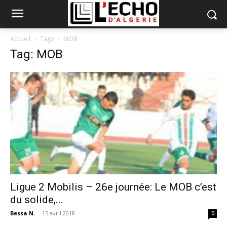
Accueil
Tags
MOB
Tag: MOB
Ligue 2 Mobilis – 26e journée: Le MOB c’est
du solide,...
Bessa N.
-
15 avril 2018
0