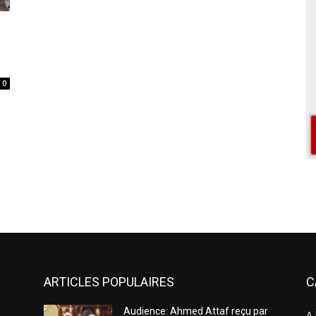
0
ARTICLES POPULAIRES
C
Audience: Ahmed Attaf reçu par
A 