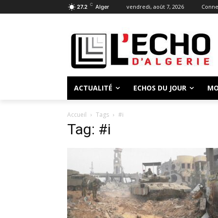
C
vendredi, août 7, 2026
Connec
27.2
Alger
ACTUALITÉ
ECHOS DU JOUR
MO
Accueil
Tags
#i
Tag: #i