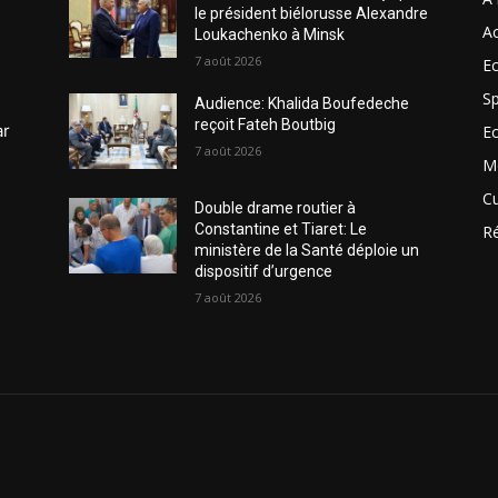
le président biélorusse Alexandre
Ac
Loukachenko à Minsk
7 août 2026
Ec
Sp
Audience: Khalida Boufedeche
reçoit Fateh Boutbig
ar
E
7 août 2026
M
Cu
Double drame routier à
Constantine et Tiaret: Le
R
ministère de la Santé déploie un
dispositif d’urgence
7 août 2026