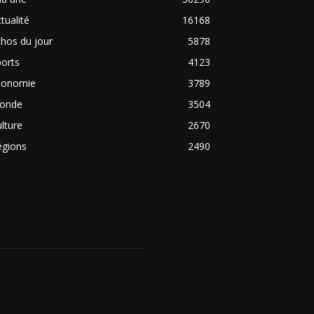
tualité
16168
hos du jour
5878
orts
4123
conomie
3789
onde
3504
lture
2670
égions
2490