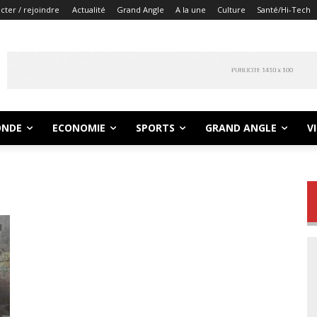
ter / rejoindre
Actualité
Grand Angle
A la une
Culture
Santé/Hi-Tech
NDE
ECONOMIE
SPORTS
GRAND ANGLE
V