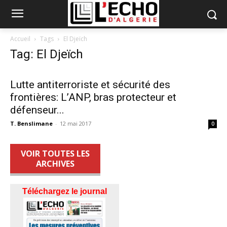
Accueil
Tags
El Djeïch
Tag: El Djeïch
Lutte antiterroriste et sécurité des
frontières: L’ANP, bras protecteur et
défenseur...
T. Benslimane
-
12 mai 2017
0
VOIR TOUTES LES
ARCHIVES