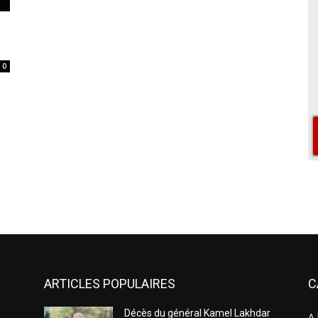
0
ARTICLES POPULAIRES
C
Décès du général Kamel Lakhdar
A 