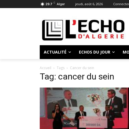
C
jeudi, août 6, 2026
Connecter
29.7
Alger
ACTUALITÉ
ECHOS DU JOUR
MO
Accueil
Tags
Cancer du sein
Tag: cancer du sein