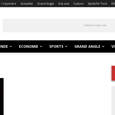
 / rejoindre
Actualité
Grand Angle
A la une
Culture
Santé/Hi-Tech
Éd
NDE
ECONOMIE
SPORTS
GRAND ANGLE
V