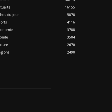
tualité
16155
hos du jour
5878
orts
4116
conomie
3788
onde
3504
lture
2670
égions
2490