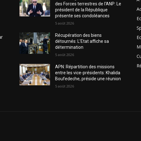
des Forces terrestres de l’ANP: Le
Ac
président de la République
présente ses condoléances
Ec
5 août 2026
Sp
Récupération des biens
ar
E
détournés: L’Etat affiche sa
M
détermination
5 août 2026
Cu
R
APN: Répartition des missions
entre les vice-présidents: Khalida
Boufedeche, préside une réunion
5 août 2026