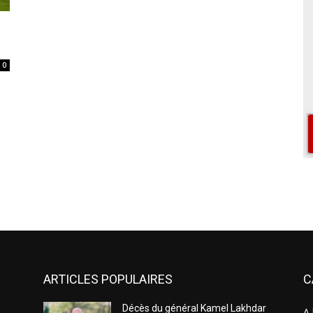
0
ARTICLES POPULAIRES
C
Décès du général Kamel Lakhdar
A 