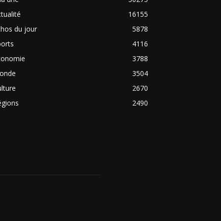
tualité
16155
hos du jour
5878
orts
4116
conomie
3788
onde
3504
lture
2670
égions
2490