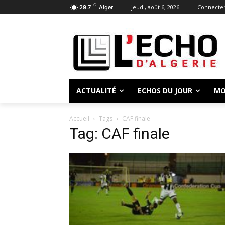
C
jeudi, août 6, 2026
Connecter
29.7
Alger
ACTUALITÉ
ECHOS DU JOUR
MO
Accueil
Tags
CAF finale
Tag: CAF finale