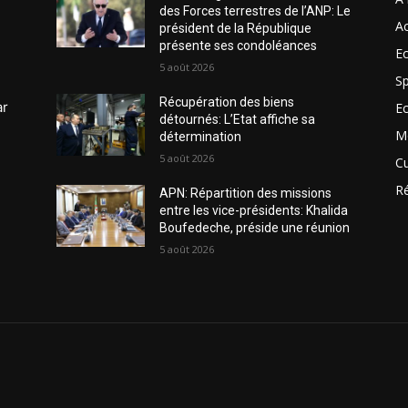
des Forces terrestres de l’ANP: Le
Ac
président de la République
présente ses condoléances
Ec
5 août 2026
Sp
Récupération des biens
ar
E
détournés: L’Etat affiche sa
M
détermination
5 août 2026
Cu
R
APN: Répartition des missions
entre les vice-présidents: Khalida
Boufedeche, préside une réunion
5 août 2026