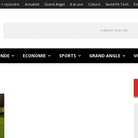
 / rejoindre
Actualité
Grand Angle
A la une
Culture
Santé/Hi-Tech
Éd
NDE
ECONOMIE
SPORTS
GRAND ANGLE
V