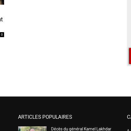
nt
0
ARTICLES POPULAIRES
C
Décès du général Kamel Lakhdar
A 