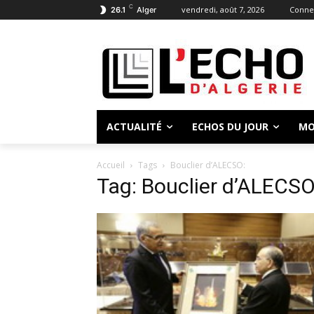
C
vendredi, août 7, 2026
Connec
26.1
Alger
ACTUALITÉ
ECHOS DU JOUR
MO
Accueil
Tags
Bouclier d’ALECSO:
Tag: Bouclier d’ALECSO