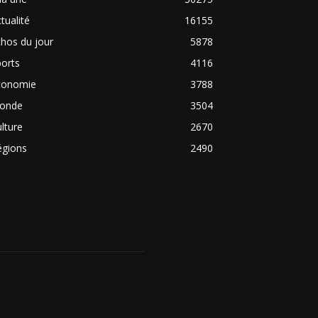
tualité
16155
hos du jour
5878
orts
4116
conomie
3788
onde
3504
lture
2670
égions
2490