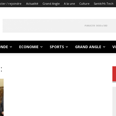
ter / rejoindre
Actualité
Grand Angle
A la une
Culture
Santé/Hi-Tech
NDE
ECONOMIE
SPORTS
GRAND ANGLE
V
: