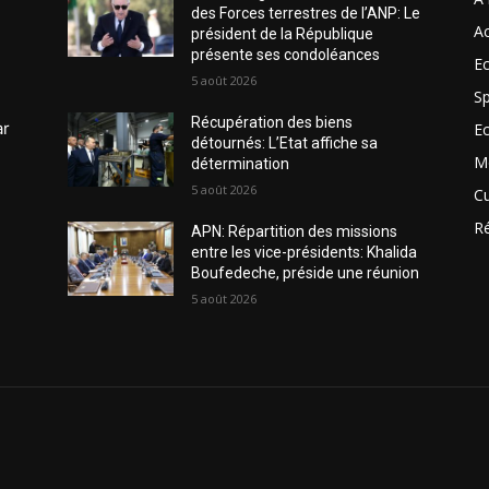
des Forces terrestres de l’ANP: Le
Ac
président de la République
présente ses condoléances
Ec
5 août 2026
Sp
Récupération des biens
ar
E
détournés: L’Etat affiche sa
M
détermination
5 août 2026
Cu
R
APN: Répartition des missions
entre les vice-présidents: Khalida
Boufedeche, préside une réunion
5 août 2026