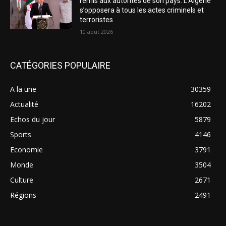
remis aux autorités de son pays: L’Algérie
s’opposera à tous les actes criminels et
terroristes
10 août 2026
CATÉGORIES POPULAIRE
A la une
30359
Actualité
16202
Echos du jour
5879
Sports
4146
Economie
3791
Monde
3504
Culture
2671
Régions
2491