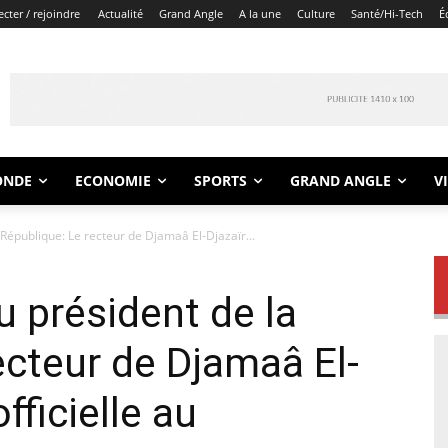
cter / rejoindre
Actualité
Grand Angle
A la une
Culture
Santé/Hi-Tech
É
ONDE
ECONOMIE
SPORTS
GRAND ANGLE
V
 République: Le recteur de Djamaâ El-Djazaïr...
u président de la
ecteur de Djamaâ El-
officielle au