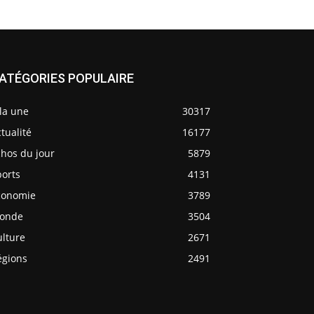
ATÉGORIES POPULAIRE
la une
30317
tualité
16177
chos du jour
5879
ports
4131
conomie
3789
onde
3504
ulture
2671
égions
2491