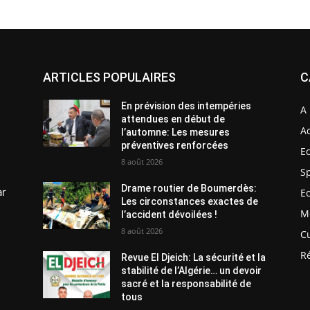
ARTICLES POPULAIRES
C
En prévision des intempéries
A 
attendues en début de
Ac
l’automne: Les mesures
préventives renforcées
E
8 août 2026
S
Drame routier de Boumerdès:
ar
E
Les circonstances exactes de
M
l’accident dévoilées !
8 août 2026
C
R
Revue El Djeich: La sécurité et la
stabilité de l’Algérie… un devoir
sacré et la responsabilité de
tous