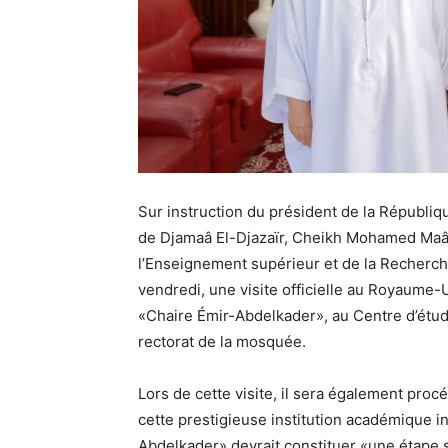
Sur instruction du président de la Républiq
de Djamaâ El-Djazaïr, Cheikh Mohamed Maâmo
l’Enseignement supérieur et de la Recherche
vendredi, une visite officielle au Royaume-
«Chaire Émir-Abdelkader», au Centre d’étu
rectorat de la mosquée.
Lors de cette visite, il sera également procé
cette prestigieuse institution académique i
Abdelkader» devrait constituer «une étape s