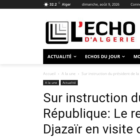
C
dimanche, août 9, 2026
Conne
32.2
Alger
ACTUALITÉ
ECHOS DU JOUR
M
Accueil
A la une
Sur instruction du président de la
A la une
Actualité
Sur instruction d
République: Le r
Djazaïr en visite 