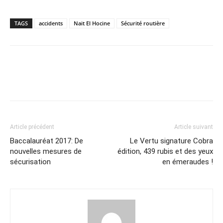
TAGS
accidents
Nait El Hocine
Sécurité routière
Article précédent
Article suivant
Baccalauréat 2017: De
Le Vertu signature Cobra
nouvelles mesures de
édition, 439 rubis et des yeux
sécurisation
en émeraudes !