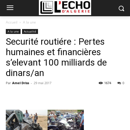
Accueil
A la une
A la une
Actualité
Securité routiére : Pertes
humaines et financières
s’elevant 100 milliards de
dinars/an
Par
Amel Driss
-
29 mai 2017
1674
0