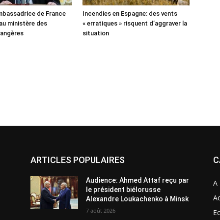
’ambassadrice de France
Incendies en Espagne: des vents
u ministère des
« erratiques » risquent d’aggraver la
rangères
situation
ARTICLES POPULAIRES
C
Audience: Ahmed Attaf reçu par
A 
le président biélorusse
Ac
Alexandre Loukachenko à Minsk
7 août 2026
E