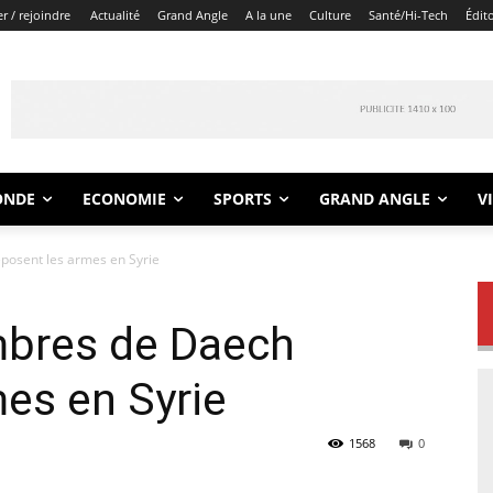
r / rejoindre
Actualité
Grand Angle
A la une
Culture
Santé/Hi-Tech
Édit
ONDE
ECONOMIE
SPORTS
GRAND ANGLE
V
posent les armes en Syrie
bres de Daech
es en Syrie
1568
0