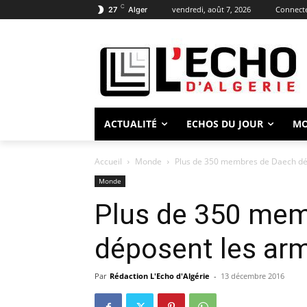
C
vendredi, août 7, 2026
Connecte
27
Alger
ACTUALITÉ
ECHOS DU JOUR
M
Accueil
Monde
Plus de 350 membres de Daech dé
Monde
Plus de 350 mem
déposent les arm
Par
Rédaction L'Echo d'Algérie
-
13 décembre 2016