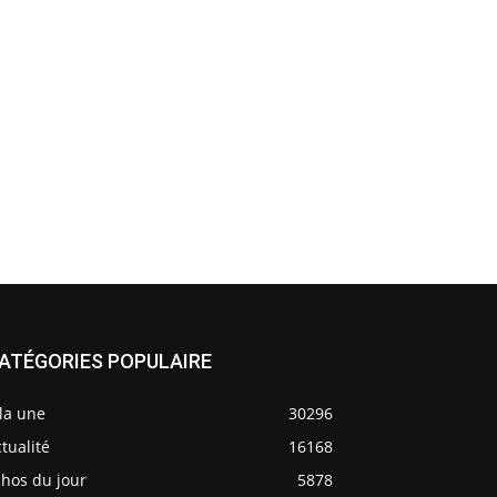
ATÉGORIES POPULAIRE
la une
30296
tualité
16168
chos du jour
5878