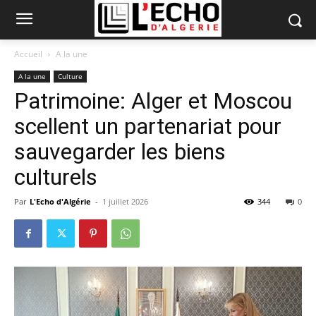
Accueil
A la une
A la une
Culture
Patrimoine: Alger et Moscou
scellent un partenariat pour
sauvegarder les biens
culturels
Par
L'Echo d'Algérie
-
1 juillet 2026
344
0