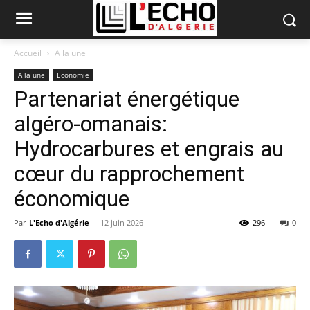
Accueil
A la une
A la une
Economie
Partenariat énergétique
algéro-omanais:
Hydrocarbures et engrais au
cœur du rapprochement
économique
Par
L'Echo d'Algérie
-
12 juin 2026
296
0