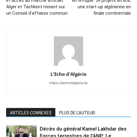
et accès au marché africain:
en Afrique: 59 projets en lice,
Alger et Tachkent misent sur
une start-up algérienne en
un Conseil d’affaires commun
finale continentale
L'Echo d'Algérie
https://lechodalgerie.dz
ARTICLES CONNEXES
PLUS DE L'AUTEUR
Décès du général Kamel Lakhdar des
Forces terrestres de l’ANP: Le