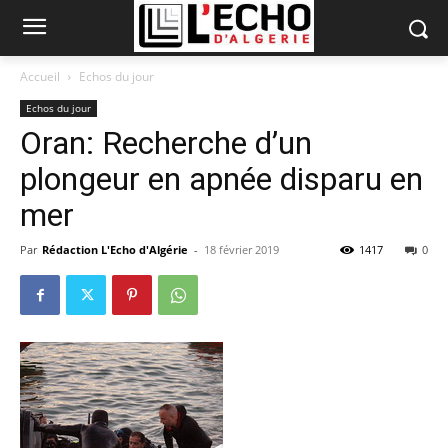
Accueil
Echos du jour
Echos du jour
Oran: Recherche d’un
plongeur en apnée disparu en
mer
Par
Rédaction L'Echo d'Algérie
-
18 février 2019
1417
0