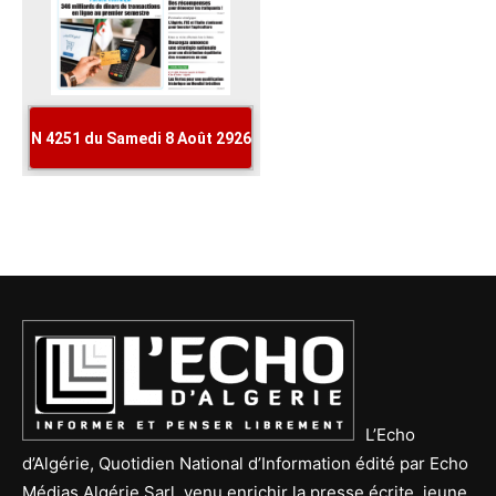
L’Echo
d’Algérie, Quotidien National d’Information édité par Echo
Médias Algérie Sarl, venu enrichir la presse écrite, jeune