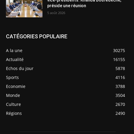
vice-présidents: Khalida Boufedeche,
préside une réunion
5 août 2026
CATÉGORIES POPULAIRE
A la une
30275
Actualité
16155
Echos du jour
5878
Sports
4116
Economie
3788
Monde
3504
Culture
2670
Régions
2490