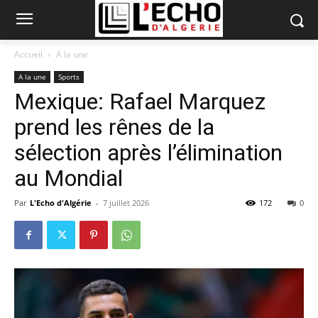
Accueil
A la une
A la une
Sports
Mexique: Rafael Marquez
prend les rênes de la
sélection après l’élimination
au Mondial
Par
L'Echo d'Algérie
-
7 juillet 2026
172
0