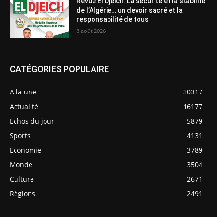
Revue El Djeich: La sécurité et la stabilité
de l’Algérie… un devoir sacré et la
responsabilité de tous
8 août 2026
CATÉGORIES POPULAIRE
A la une
30317
Actualité
16177
Echos du jour
5879
Sports
4131
Economie
3789
Monde
3504
Culture
2671
Régions
2491