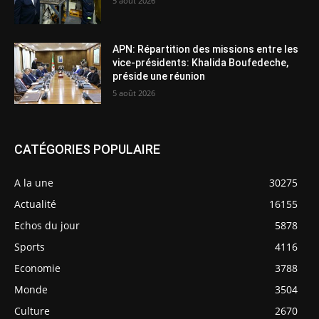
5 août 2026
APN: Répartition des missions entre les
vice-présidents: Khalida Boufedeche,
préside une réunion
5 août 2026
CATÉGORIES POPULAIRE
A la une
30275
Actualité
16155
Echos du jour
5878
Sports
4116
Economie
3788
Monde
3504
Culture
2670