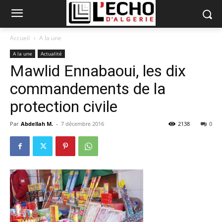
Accueil
A la une
A la une
Actualité
Mawlid Ennabaoui, les dix
commandements de la
protection civile
Par
Abdellah M.
-
7 décembre 2016
2138
0