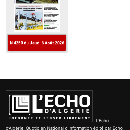
L’Echo
d’Algérie, Quotidien National d’Information édité par Echo