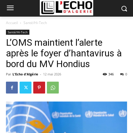
Accueil
Santé/Hi-Tech
Santé/Hi-Tech
L’OMS maintient l’alerte
après le foyer d’hantavirus à
bord du MV Hondius
Par
L'Echo d'Algérie
-
12 mai 2026
346
0