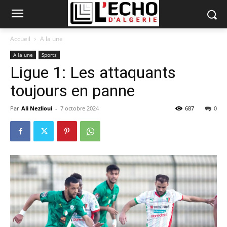
Accueil
A la une
A la une
Sports
Ligue 1: Les attaquants
toujours en panne
Par
Ali Nezlioui
-
7 octobre 2024
687
0