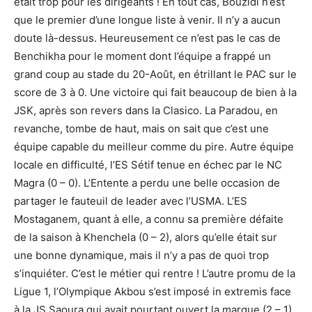
était trop pour les dirigeants ! En tout cas, Bouzidi n’est
que le premier d’une longue liste à venir. Il n’y a aucun
doute là-dessus. Heureusement ce n’est pas le cas de
Benchikha pour le moment dont l’équipe a frappé un
grand coup au stade du 20-Août, en étrillant le PAC sur le
score de 3 à 0. Une victoire qui fait beaucoup de bien à la
JSK, après son revers dans la Clasico. La Paradou, en
revanche, tombe de haut, mais on sait que c’est une
équipe capable du meilleur comme du pire. Autre équipe
locale en difficulté, l’ES Sétif tenue en échec par le NC
Magra (0 – 0). L’Entente a perdu une belle occasion de
partager le fauteuil de leader avec l’USMA. L’ES
Mostaganem, quant à elle, a connu sa première défaite
de la saison à Khenchela (0 – 2), alors qu’elle était sur
une bonne dynamique, mais il n’y a pas de quoi trop
s’inquiéter. C’est le métier qui rentre ! L’autre promu de la
Ligue 1, l’Olympique Akbou s’est imposé in extremis face
à la JS Saoura qui avait pourtant ouvert la marque (2 – 1).