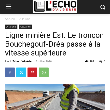
Accueil
A la une
A la une
Actualité
Ligne minière Est: Le tronçon
Bouchegouf-Dréa passe à la
vitesse supérieure
Par
L'Echo d'Algérie
-
8 juillet 2026
182
0