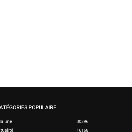
ATÉGORIES POPULAIRE
la une
30296
tualité
16168