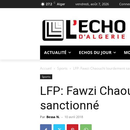
C
vendredi, août 7, 2026
Connect
27.2
Alger
ACTUALITÉ
ECHOS DU JOUR
M
Accueil
Sports
LFP: Fawzi Chaouchi lourdement sa
Sports
LFP: Fawzi Chao
sanctionné
Par
Bessa N.
-
10 avril 2018