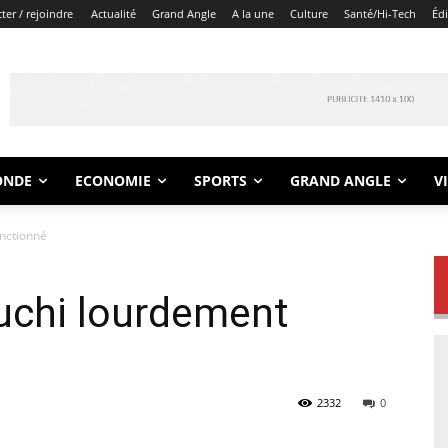
er / rejoindre
Actualité
Grand Angle
A la une
Culture
Santé/Hi-Tech
Éd
ONDE
ECONOMIE
SPORTS
GRAND ANGLE
V
nctionné
uchi lourdement
2332
0