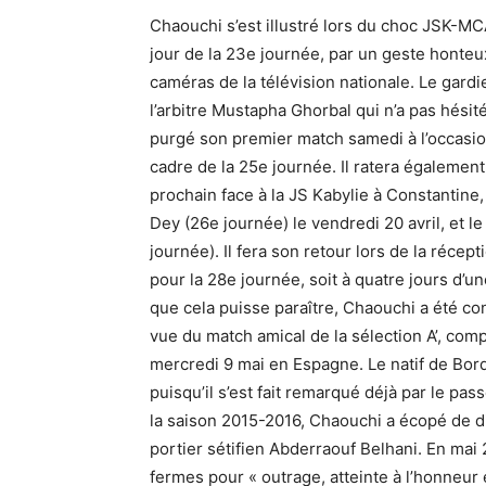
Chaouchi s’est illustré lors du choc JSK-MC
jour de la 23e journée, par un geste honteux
caméras de la télévision nationale. Le gard
l’arbitre Mustapha Ghorbal qui n’a pas hésit
purgé son premier match samedi à l’occasio
cadre de la 25e journée. Il ratera également
prochain face à la JS Kabylie à Constantine
Dey (26e journée) le vendredi 20 avril, et l
journée). Il fera son retour lors de la réce
pour la 28e journée, soit à quatre jours d’
que cela puisse paraître, Chaouchi a été c
vue du match amical de la sélection A’, comp
mercredi 9 mai en Espagne. Le natif de Bord
puisqu’il s’est fait remarqué déjà par le pass
la saison 2015-2016, Chaouchi a écopé de d
portier sétifien Abderraouf Belhani. En mai
fermes pour « outrage, atteinte à l’honneur 