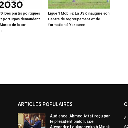
0: Des partis politiques
Ligue 1 Mobilis: La JSK inaugure son
et portugais demandent
Centre de regroupement et de
 Maroc de la co-
formation à Yakouren
n
ARTICLES POPULAIRES
C
Audience: Ahmed Attaf reçu par
A 
le président biélorusse
Ac
Alexandre Loukachenko à Minsk