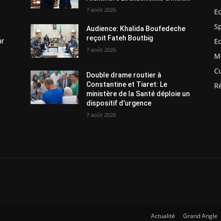
7 août 2026
E
S
Audience: Khalida Boufedeche
reçoit Fateh Boutbig
ar
E
7 août 2026
M
C
Double drame routier à
Constantine et Tiaret: Le
R
ministère de la Santé déploie un
dispositif d’urgence
7 août 2026
Actualité
Grand Angle