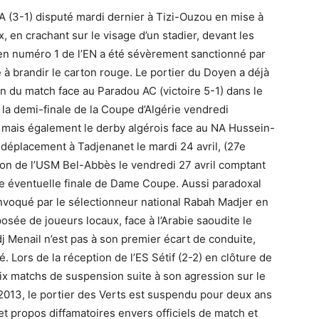
A (3-1) disputé mardi dernier à Tizi-Ouzou en mise à
, en crachant sur le visage d’un stadier, devant les
ien numéro 1 de l’EN a été sévèrement sanctionné par
é à brandir le carton rouge. Le portier du Doyen a déjà
n du match face au Paradou AC (victoire 5-1) dans le
 la demi-finale de la Coupe d’Algérie vendredi
, mais également le derby algérois face au NA Hussein-
e déplacement à Tadjenanet le mardi 24 avril, (27e
ption de l’USM Bel-Abbès le vendredi 27 avril comptant
une éventuelle finale de Dame Coupe. Aussi paradoxal
onvoqué par le sélectionneur national Rabah Madjer en
osée de joueurs locaux, face à l’Arabie saoudite le
j Menail n’est pas à son premier écart de conduite,
é. Lors de la réception de l’ES Sétif (2-2) en clôture de
ix matchs de suspension suite à son agression sur le
 2013, le portier des Verts est suspendu pour deux ans
et propos diffamatoires envers officiels de match et