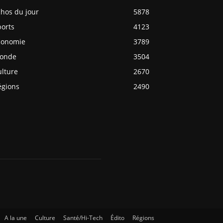
chos du jour
5878
ports
4123
conomie
3789
onde
3504
ulture
2670
égions
2490
A la une
Culture
Santé/Hi-Tech
Édito
Régions