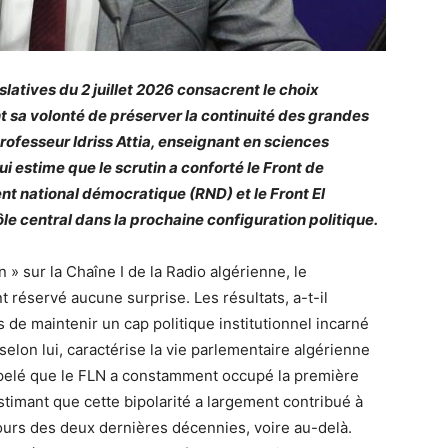
slatives du 2 juillet 2026 consacrent le choix
ent sa volonté de préserver la continuité des grandes
professeur Idriss Attia, enseignant en sciences
qui estime que le scrutin a conforté le Front de
nt national démocratique (RND) et le Front El
ôle central dans la prochaine configuration politique.
in » sur la Chaîne I de la Radio algérienne, le
t réservé aucune surprise. Les résultats, a-t-il
s de maintenir un cap politique institutionnel incarné
selon lui, caractérise la vie parlementaire algérienne
appelé que le FLN a constamment occupé la première
timant que cette bipolarité a largement contribué à
cours des deux dernières décennies, voire au-delà.