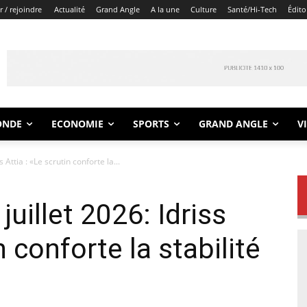
 / rejoindre
Actualité
Grand Angle
A la une
Culture
Santé/Hi-Tech
Édito
ONDE
ECONOMIE
SPORTS
GRAND ANGLE
V
s Attia : «Le scrutin conforte la...
juillet 2026: Idriss
n conforte la stabilité