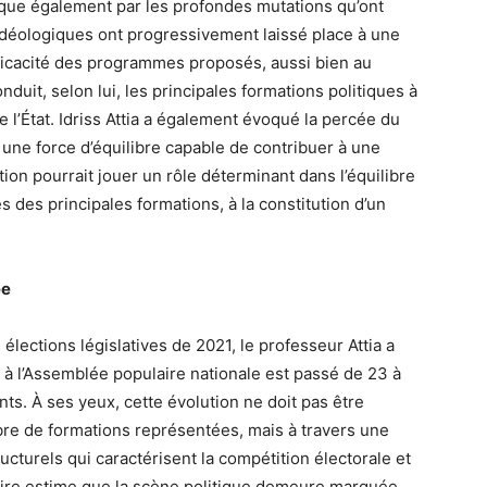
plique également par les profondes mutations qu’ont
 idéologiques ont progressivement laissé place à une
fficacité des programmes proposés, aussi bien au
nduit, selon lui, les principales formations politiques à
 l’État. Idriss Attia a également évoqué la percée du
une force d’équilibre capable de contribuer à une
tion pourrait jouer un rôle déterminant dans l’équilibre
s des principales formations, à la constitution d’un
ée
lections législatives de 2021, le professeur Attia a
 à l’Assemblée populaire nationale est passé de 23 à
ts. À ses yeux, cette évolution ne doit pas être
re de formations représentées, mais à travers une
ucturels qui caractérisent la compétition électorale et
itaire estime que la scène politique demeure marquée