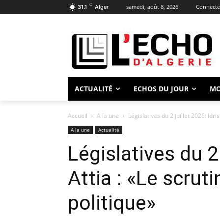
C
samedi, août 8, 2026
Connecter
31.1
Alger
ACTUALITÉ
ECHOS DU JOUR
M
Accueil
A la une
Législatives du 2 juillet 2026: Idris
A la une
Actualité
Législatives du 2 
Attia : «Le scruti
politique»