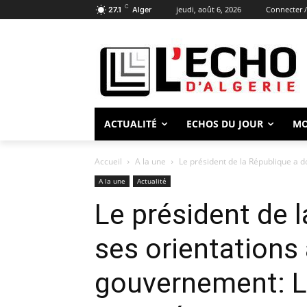
C
jeudi, août 6, 2026
Connecter /
27.1
Alger
ACTUALITÉ
ECHOS DU JOUR
M
Accueil
A la une
Le président de la République a 
A la une
Actualité
Le président de 
ses orientations
gouvernement: L