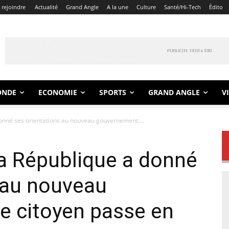
 rejoindre
Actualité
Grand Angle
A la une
Culture
Santé/Hi-Tech
Édito
ONDE
ECONOMIE
SPORTS
GRAND ANGLE
V
donné ses orientations au nouveau gouvernement:...
la République a donné
 au nouveau
e citoyen passe en