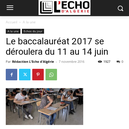
Accueil
A la une
A la une
Echos du jour
Le baccalauréat 2017 se
déroulera du 11 au 14 juin
Par
Rédaction L'Echo d'Algérie
-
7 novembre 2016
1927
0