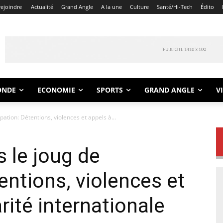
rejoindre
Actualité
Grand Angle
A la une
Culture
Santé/Hi-Tech
Édito
ONDE
ECONOMIE
SPORTS
GRAND ANGLE
V
pation: Détentions, violences et appels à...
s le joug de
entions, violences et
arité internationale