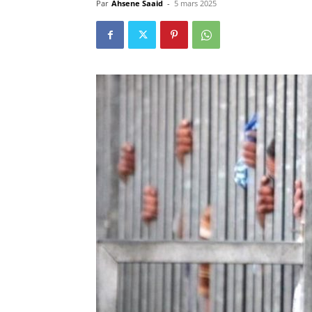
Par
Ahsene Saaid
-
5 mars 2025