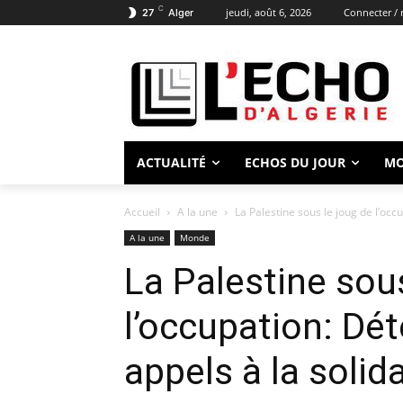
C
jeudi, août 6, 2026
Connecter / 
27
Alger
ACTUALITÉ
ECHOS DU JOUR
M
Accueil
A la une
La Palestine sous le joug de l’occu
A la une
Monde
La Palestine sou
l’occupation: Dét
appels à la solid