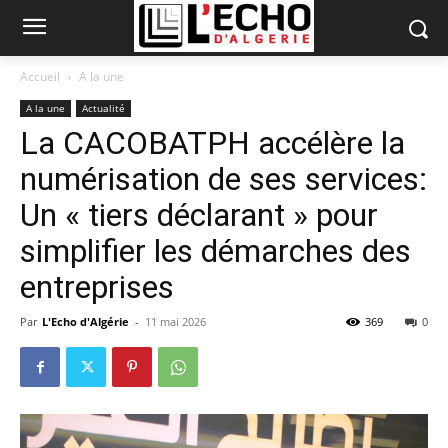
Accueil
A la une
A la une
Actualité
La CACOBATPH accélère la
numérisation de ses services:
Un « tiers déclarant » pour
simplifier les démarches des
entreprises
Par
L'Echo d'Algérie
-
11 mai 2026
369
0