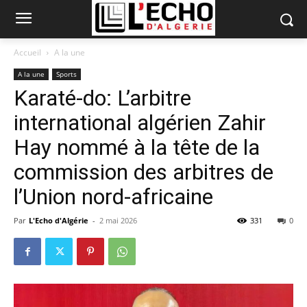
Accueil
A la une
A la une
Sports
Karaté-do: L’arbitre
international algérien Zahir
Hay nommé à la tête de la
commission des arbitres de
l’Union nord-africaine
Par
L'Echo d'Algérie
-
2 mai 2026
331
0