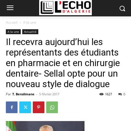
Accueil
A la une
A la une
Actualité
Il recevra aujourd’hui les
représentants des étudiants
en pharmacie et en chirurgie
dentaire- Sellal opte pour un
nouveau style de dialogue
Par
T. Benslimane
-
5 février 2017
1627
0