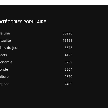
ATÉGORIES POPULAIRE
la une
30296
tualité
16168
chos du jour
5878
ports
4123
conomie
3789
onde
3504
ulture
2670
égions
2490