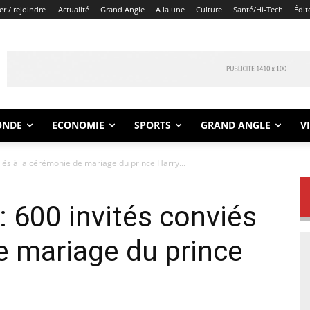
r / rejoindre
Actualité
Grand Angle
A la une
Culture
Santé/Hi-Tech
Édit
ONDE
ECONOMIE
SPORTS
GRAND ANGLE
V
iés à la cérémonie de mariage du prince Harry...
 600 invités conviés
e mariage du prince