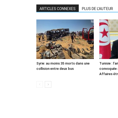
ARTICLES CONNEXES
PLUS DE L'AUTEUR
Syrie: au moins 35 morts dans une
Tunisie : l
collision entre deux bus
convoquée a
Affaires ét