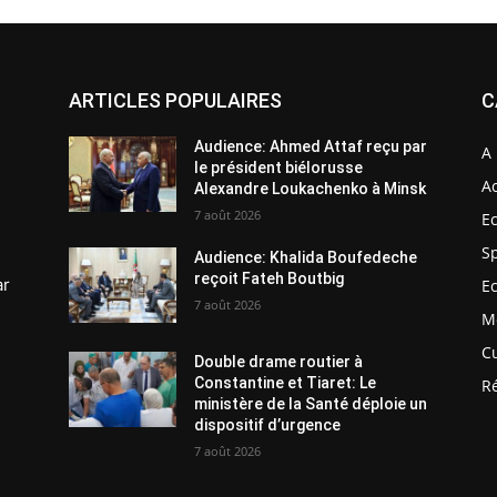
ARTICLES POPULAIRES
C
Audience: Ahmed Attaf reçu par
A 
le président biélorusse
Ac
Alexandre Loukachenko à Minsk
7 août 2026
E
S
Audience: Khalida Boufedeche
reçoit Fateh Boutbig
ar
E
7 août 2026
M
C
Double drame routier à
Constantine et Tiaret: Le
R
ministère de la Santé déploie un
dispositif d’urgence
7 août 2026