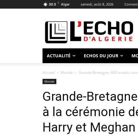
C
samedi, août 8, 2026
Connecte
30.5
Alger
ACTUALITÉ
ECHOS DU JOUR
M
Accueil
Monde
Grande-Bretagne: 600 invités conv
Monde
Grande-Bretagne:
à la cérémonie d
Harry et Meghan