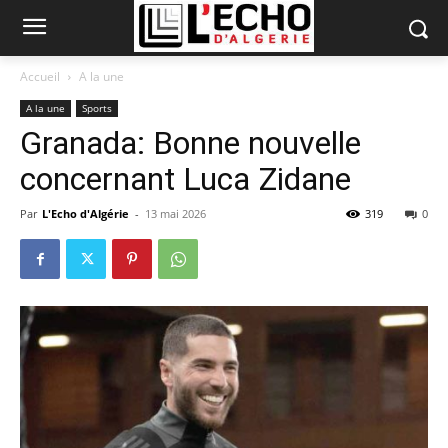
Accueil
A la une
A la une
Sports
Granada: Bonne nouvelle
concernant Luca Zidane
Par
L'Echo d'Algérie
-
13 mai 2026
319
0