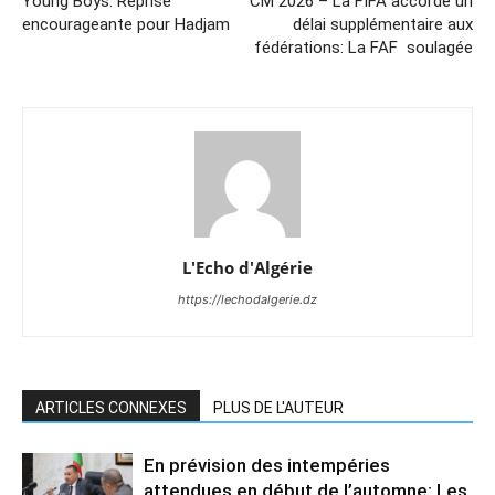
Young Boys: Reprise
CM 2026 – La FIFA accorde un
encourageante pour Hadjam
délai supplémentaire aux
fédérations: La FAF soulagée
L'Echo d'Algérie
https://lechodalgerie.dz
ARTICLES CONNEXES
PLUS DE L'AUTEUR
En prévision des intempéries
attendues en début de l’automne: Les