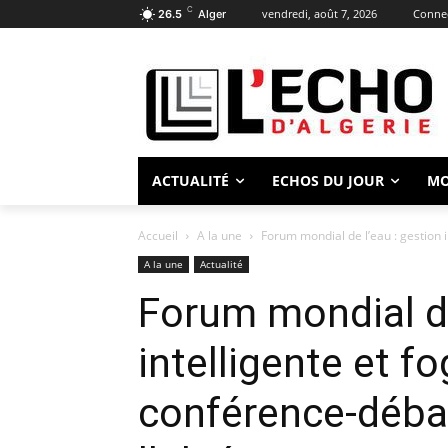
C
vendredi, août 7, 2026
Connec
26.5
Alger
ACTUALITÉ
ECHOS DU JOUR
M
Accueil
A la une
Forum mondial de l’eau : gestion 
A la une
Actualité
Forum mondial de
intelligente et f
conférence-déba