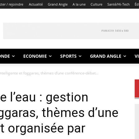
ter / rejoindre
Actualité
Grand Angle
A la une
Culture
Santé/Hi-Tech
Éd
ONDE
ECONOMIE
SPORTS
GRAND ANGLE
V
intelligente et foggaras, thèmes d’une conférence-débat...
 l’eau : gestion
oggaras, thèmes d’une
t organisée par