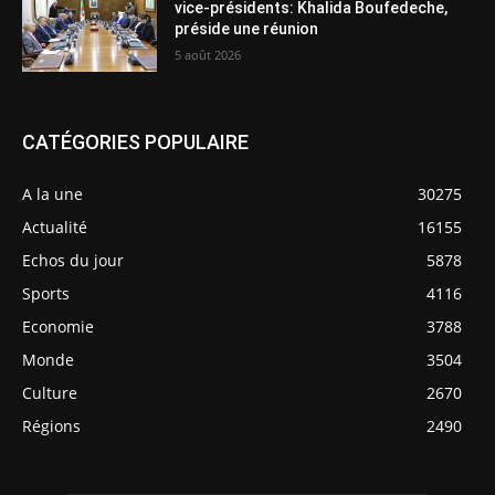
vice-présidents: Khalida Boufedeche,
préside une réunion
5 août 2026
CATÉGORIES POPULAIRE
A la une
30275
Actualité
16155
Echos du jour
5878
Sports
4116
Economie
3788
Monde
3504
Culture
2670
Régions
2490