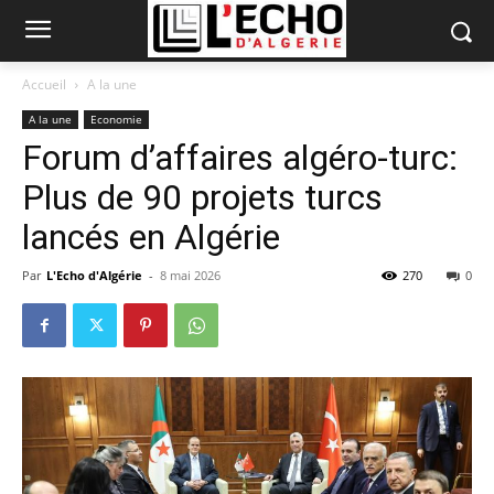
Accueil
A la une
A la une
Economie
Forum d’affaires algéro-turc:
Plus de 90 projets turcs
lancés en Algérie
Par
L'Echo d'Algérie
-
8 mai 2026
270
0