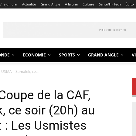
/ rejoindre
Actualité
Grand Angle
A la une
Culture
Santé/Hi-Tech
Édito
ONDE
ECONOMIE
SPORTS
GRAND ANGLE
V
F, USMA – Zamalek, ce...
a Coupe de la CAF,
 ce soir (20h) au
t : Les Usmistes