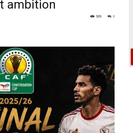
t ambition
309
0