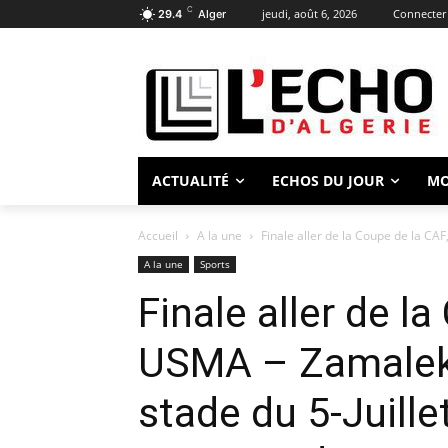
C
jeudi, août 6, 2026
Connecter 
29.4
Alger
ACTUALITÉ
ECHOS DU JOUR
M
Accueil
A la une
Finale aller de la Coupe de la CA
A la une
Sports
Finale aller de l
USMA – Zamalek,
stade du 5-Juille