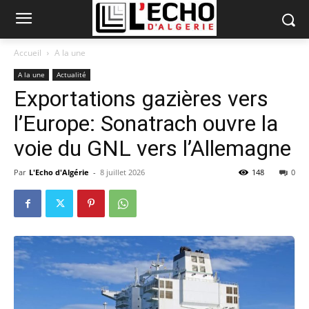
Accueil
A la une
A la une
Actualité
Exportations gazières vers
l’Europe: Sonatrach ouvre la
voie du GNL vers l’Allemagne
Par
L'Echo d'Algérie
-
8 juillet 2026
148
0