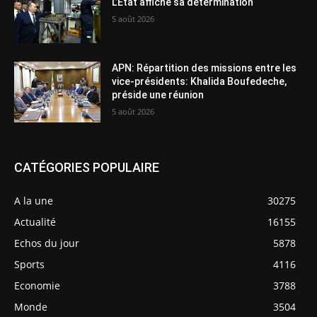
L’Etat affiche sa détermination
5 août 2026
APN: Répartition des missions entre les
vice-présidents: Khalida Boufedeche,
préside une réunion
5 août 2026
CATÉGORIES POPULAIRE
A la une
30275
Actualité
16155
Echos du jour
5878
Sports
4116
Economie
3788
Monde
3504