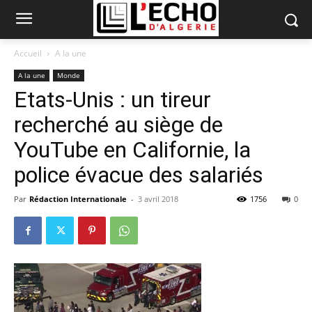
Accueil
A la une
A la une
Monde
Etats-Unis : un tireur
recherché au siège de
YouTube en Californie, la
police évacue des salariés
Par
Rédaction Internationale
-
3 avril 2018
1756
0