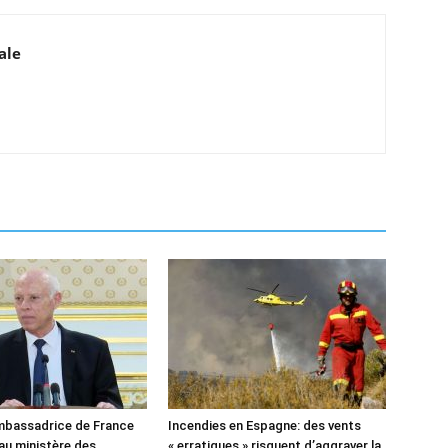
ale
’ambassadrice de France
Incendies en Espagne: des vents
u ministère des
« erratiques » risquent d’aggraver la