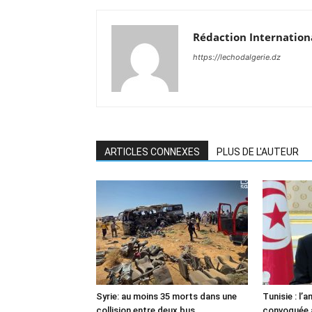
Rédaction Internation
https://lechodalgerie.dz
ARTICLES CONNEXES
PLUS DE L'AUTEUR
Syrie: au moins 35 morts dans une
Tunisie : l
collision entre deux bus
convoquée a