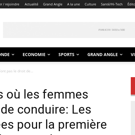
r / rejoindre
Actualité
Grand Angle
A la une
Culture
Santé/Hi-Tech
Édit
ONDE
ECONOMIE
SPORTS
GRAND ANGLE
V
nt pas le droit de...
ys où les femmes
t de conduire: Les
es pour la première