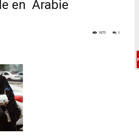
de en Arabie
1875
0