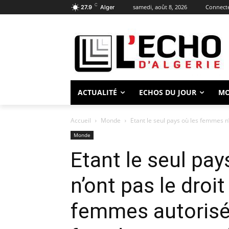
C
samedi, août 8, 2026
Connecte
27.9
Alger
ACTUALITÉ
ECHOS DU JOUR
M
Accueil
Monde
Etant le seul pays où les femmes n’o
Monde
Etant le seul pa
n’ont pas le droi
femmes autorisé