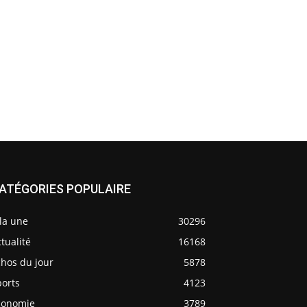
ATÉGORIES POPULAIRE
la une
30296
tualité
16168
chos du jour
5878
ports
4123
conomie
3789