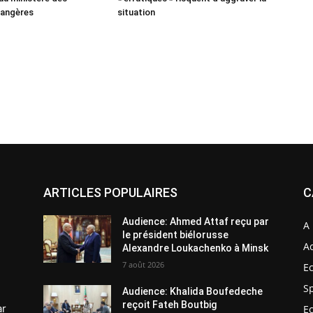
rangères
situation
ARTICLES POPULAIRES
C
Audience: Ahmed Attaf reçu par
A 
le président biélorusse
Ac
Alexandre Loukachenko à Minsk
7 août 2026
E
S
Audience: Khalida Boufedeche
reçoit Fateh Boutbig
ar
E