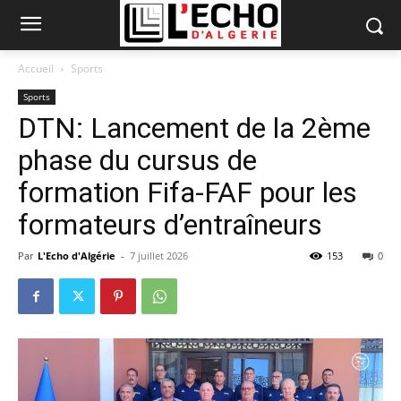
Accueil
Sports
Sports
DTN: Lancement de la 2ème
phase du cursus de
formation Fifa-FAF pour les
formateurs d’entraîneurs
Par
L'Echo d'Algérie
-
7 juillet 2026
153
0