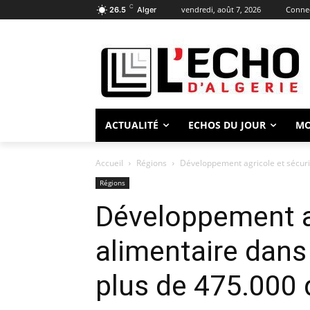
C
vendredi, août 7, 2026
Connec
26.5
Alger
ACTUALITÉ
ECHOS DU JOUR
M
Accueil
Régions
Développement agricole et sécurit
Régions
Développement ag
alimentaire dans 
plus de 475.000 