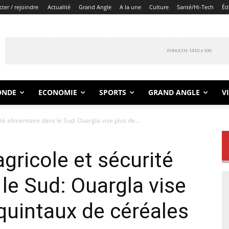
ter / rejoindre
Actualité
Grand Angle
A la une
Culture
Santé/Hi-Tech
Éd
ONDE
ECONOMIE
SPORTS
GRAND ANGLE
V
é alimentaire dans le Sud: Ouargla vise plus de...
ricole et sécurité
le Sud: Ouargla vise
quintaux de céréales